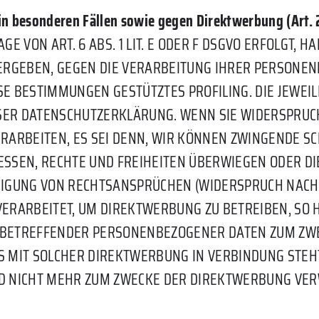
n besonderen Fällen sowie gegen Direktwerbung (Art.
VON ART. 6 ABS. 1 LIT. E ODER F DSGVO ERFOLGT, HA
N ERGEBEN, GEGEN DIE VERARBEITUNG IHRER PERSON
IESE BESTIMMUNGEN GESTÜTZTES PROFILING. DIE JEWE
SER DATENSCHUTZERKLÄRUNG. WENN SIE WIDERSPRUC
ARBEITEN, ES SEI DENN, WIR KÖNNEN ZWINGENDE S
ESSEN, RECHTE UND FREIHEITEN ÜBERWIEGEN ODER DI
GUNG VON RECHTSANSPRÜCHEN (WIDERSPRUCH NACH ART
ARBEITET, UM DIREKTWERBUNG ZU BETREIBEN, SO HA
E BETREFFENDER PERSONENBEZOGENER DATEN ZUM ZW
T ES MIT SOLCHER DIREKTWERBUNG IN VERBINDUNG STE
NICHT MEHR ZUM ZWECKE DER DIREKTWERBUNG VERWE