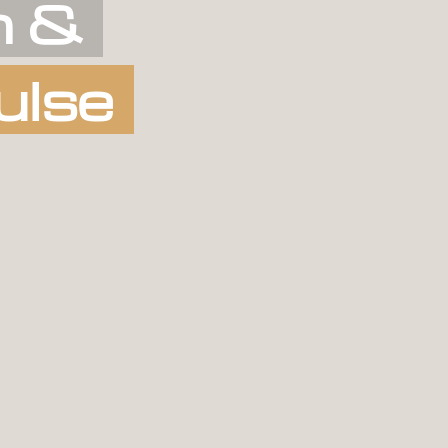
n &
ulse